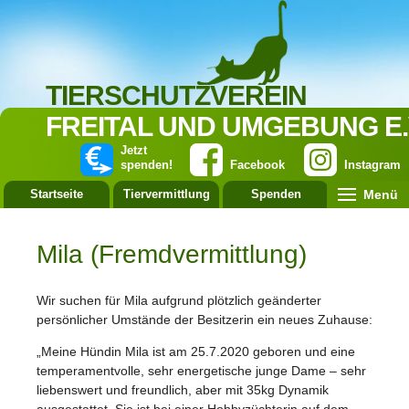
TIERSCHUTZVEREIN
FREITAL UND UMGEBUNG E.
Jetzt
spenden!
Facebook
Instagram
Menü
Startseite
Tiervermittlung
Spenden
Leistung
Mila (Fremdvermittlung)
Wir suchen für Mila aufgrund plötzlich geänderter
persönlicher Umstände der Besitzerin ein neues Zuhause:
„Meine Hündin Mila ist am 25.7.2020 geboren und eine
temperamentvolle, sehr energetische junge Dame – sehr
liebenswert und freundlich, aber mit 35kg Dynamik
ausgestattet. Sie ist bei einer Hobbyzüchterin auf dem