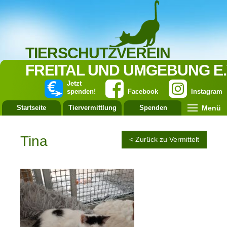
TIERSCHUTZVEREIN
FREITAL UND UMGEBUNG E.
Jetzt
spenden!
Facebook
Instagram
Menü
Startseite
Tiervermittlung
Spenden
Leistung
Tina
< Zurück zu Vermittelt