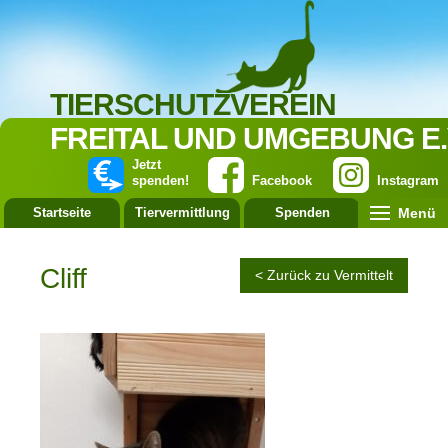
TIERSCHUTZVEREIN
FREITAL UND UMGEBUNG E.
Jetzt
spenden!
Facebook
Instagram
Menü
Startseite
Tiervermittlung
Spenden
Leistung
Cliff
< Zurück zu Vermittelt