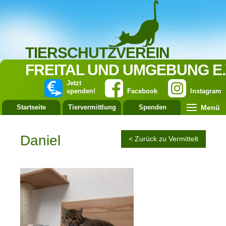
TIERSCHUTZVEREIN
FREITAL UND UMGEBUNG E.
Jetzt
spenden!
Facebook
Instagram
Menü
Startseite
Tiervermittlung
Spenden
Leistung
Daniel
< Zurück zu Vermittelt