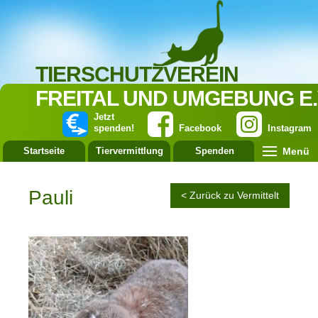
TIERSCHUTZVEREIN
FREITAL UND UMGEBUNG E.
Jetzt
spenden!
Facebook
Instagram
Menü
Startseite
Tiervermittlung
Spenden
Leistung
Pauli
< Zurück zu Vermittelt