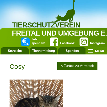
TIERSCHUTZVEREIN
FREITAL UND UMGEBUNG E.
Jetzt
spenden!
Facebook
Instagram
Menü
Startseite
Tiervermittlung
Spenden
Leistung
Cosy
< Zurück zu Vermittelt