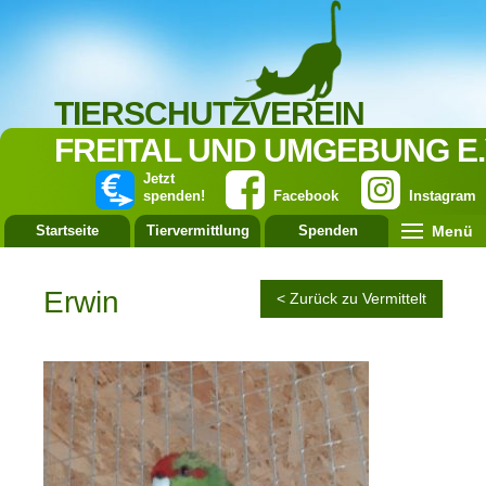
TIERSCHUTZVEREIN
FREITAL UND UMGEBUNG E.
Jetzt
spenden!
Facebook
Instagram
Menü
Startseite
Tiervermittlung
Spenden
Leistung
Erwin
< Zurück zu Vermittelt