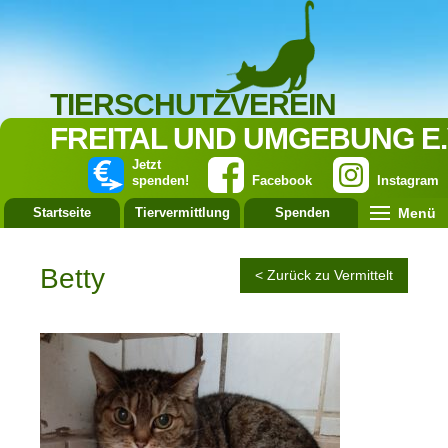
TIERSCHUTZVEREIN
FREITAL UND UMGEBUNG E.
Jetzt
spenden!
Facebook
Instagram
Menü
Startseite
Tiervermittlung
Spenden
Leistung
Betty
< Zurück zu Vermittelt