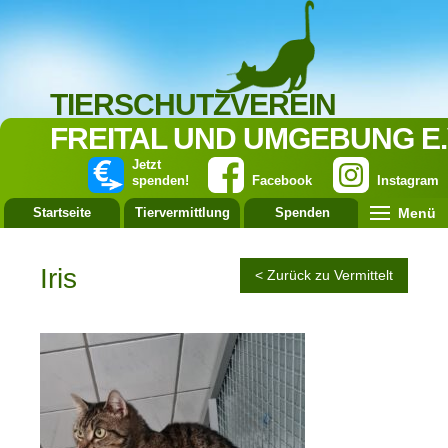
TIERSCHUTZVEREIN
FREITAL UND UMGEBUNG E.
Jetzt
spenden!
Facebook
Instagram
Menü
Startseite
Tiervermittlung
Spenden
Leistung
Iris
< Zurück zu Vermittelt