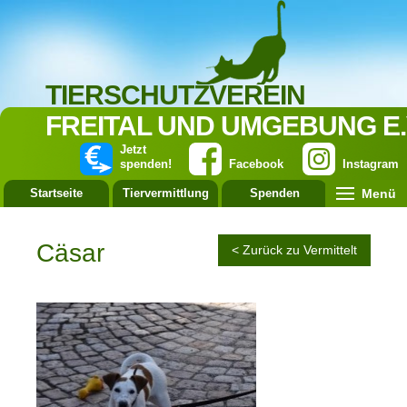
TIERSCHUTZVEREIN
FREITAL UND UMGEBUNG E.
Jetzt
spenden!
Facebook
Instagram
Menü
Startseite
Tiervermittlung
Spenden
Leistung
Cäsar
< Zurück zu Vermittelt