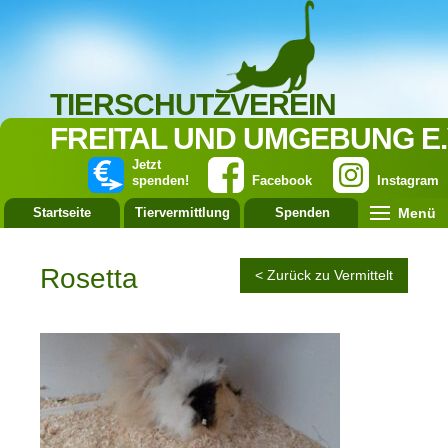
TIERSCHUTZVEREIN
FREITAL UND UMGEBUNG E.
Jetzt
spenden!
Facebook
Instagram
Menü
Startseite
Tiervermittlung
Spenden
Leistung
Rosetta
< Zurück zu Vermittelt