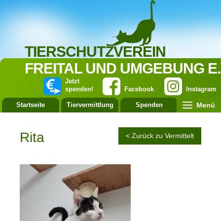
TIERSCHUTZVEREIN
FREITAL UND UMGEBUNG E.
Jetzt
spenden!
Facebook
Instagram
Menü
Startseite
Tiervermittlung
Spenden
Leistung
Rita
< Zurück zu Vermittelt