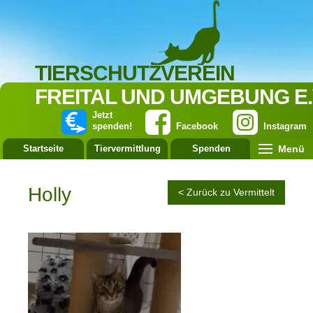
TIERSCHUTZVEREIN
FREITAL UND UMGEBUNG E.
Jetzt
spenden!
Facebook
Instagram
Menü
Startseite
Tiervermittlung
Spenden
Leistung
Holly
< Zurück zu Vermittelt