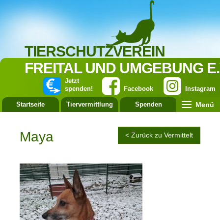
TIERSCHUTZVEREIN
FREITAL UND UMGEBUNG E.
Jetzt
spenden!
Facebook
Instagram
Menü
Startseite
Tiervermittlung
Spenden
Leistung
Maya
< Zurück zu Vermittelt