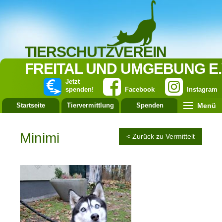
TIERSCHUTZVEREIN
FREITAL UND UMGEBUNG E.
Jetzt
spenden!
Facebook
Instagram
Menü
Startseite
Tiervermittlung
Spenden
Leistung
Minimi
< Zurück zu Vermittelt