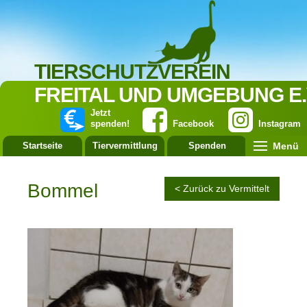
TIERSCHUTZVEREIN
FREITAL UND UMGEBUNG E.
Jetzt
spenden!
Facebook
Instagram
Menü
Startseite
Tiervermittlung
Spenden
Leistung
Bommel
< Zurück zu Vermittelt