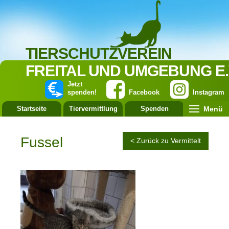
TIERSCHUTZVEREIN
FREITAL UND UMGEBUNG E.
Jetzt
spenden!
Facebook
Instagram
Menü
Startseite
Tiervermittlung
Spenden
Leistung
Fussel
< Zurück zu Vermittelt