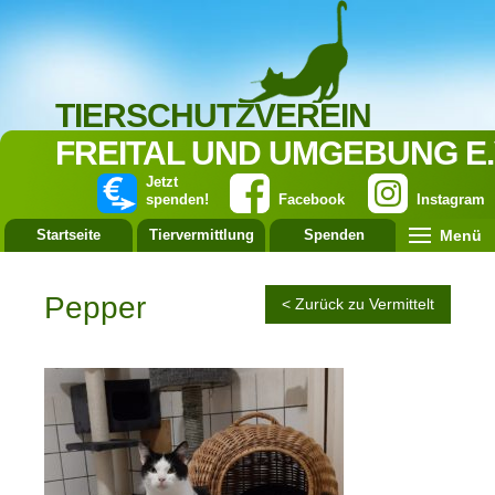
TIERSCHUTZVEREIN
FREITAL UND UMGEBUNG E.
Jetzt
spenden!
Facebook
Instagram
Menü
Startseite
Tiervermittlung
Spenden
Leistung
Pepper
< Zurück zu Vermittelt