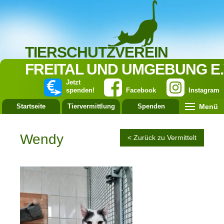
TIERSCHUTZVEREIN
FREITAL UND UMGEBUNG E.
Jetzt
spenden!
Facebook
Instagram
Menü
Startseite
Tiervermittlung
Spenden
Leistung
Wendy
< Zurück zu Vermittelt