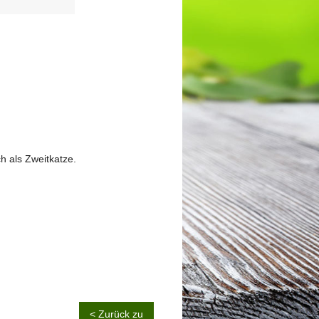
h als Zweitkatze.
< Zurück zu