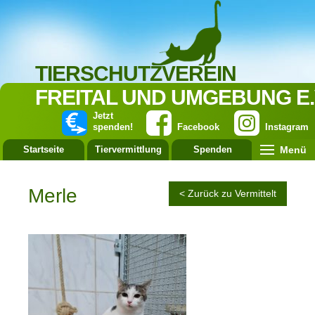
TIERSCHUTZVEREIN
FREITAL UND UMGEBUNG E.
Jetzt
spenden!
Facebook
Instagram
Menü
Startseite
Tiervermittlung
Spenden
Leistung
Merle
< Zurück zu Vermittelt