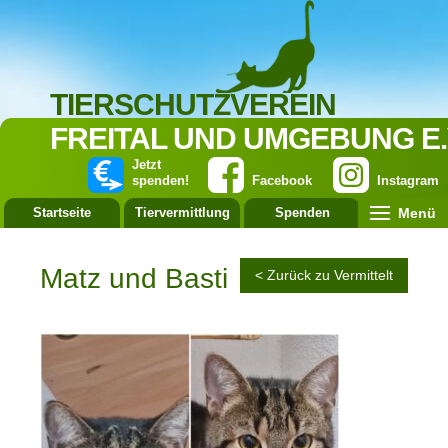
TIERSCHUTZVEREIN
FREITAL UND UMGEBUNG E.
Jetzt
spenden!
Facebook
Instagram
Menü
Startseite
Tiervermittlung
Spenden
Leistung
Matz und Basti
< Zurück zu Vermittelt