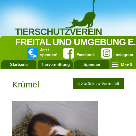
TIERSCHUTZVEREIN
FREITAL UND UMGEBUNG E.
Jetzt
spenden!
Facebook
Instagram
Menü
Startseite
Tiervermittlung
Spenden
Leistung
Krümel
< Zurück zu Vermittelt