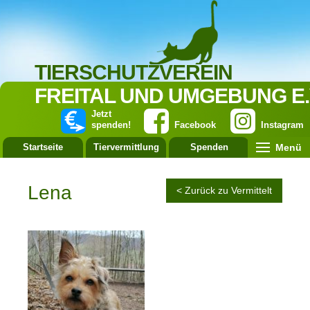
TIERSCHUTZVEREIN
FREITAL UND UMGEBUNG E.
Jetzt
spenden!
Facebook
Instagram
Menü
Startseite
Tiervermittlung
Spenden
Leistung
Lena
< Zurück zu Vermittelt