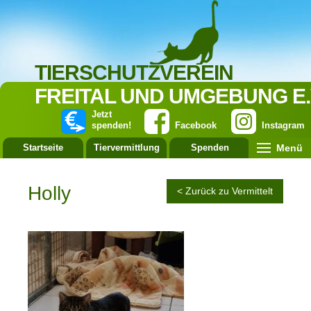
TIERSCHUTZVEREIN
FREITAL UND UMGEBUNG E.
Jetzt
spenden!
Facebook
Instagram
Menü
Startseite
Tiervermittlung
Spenden
Leistung
Holly
< Zurück zu Vermittelt