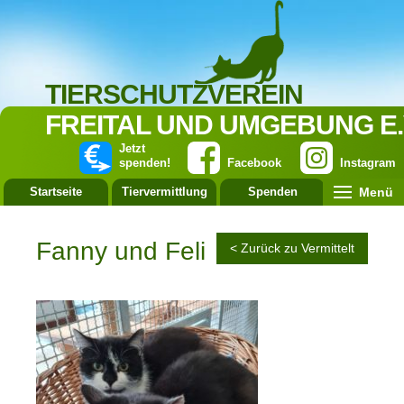
TIERSCHUTZVEREIN
FREITAL UND UMGEBUNG E.
Jetzt
spenden!
Facebook
Instagram
Menü
Startseite
Tiervermittlung
Spenden
Leistung
Fanny und Feli
< Zurück zu Vermittelt