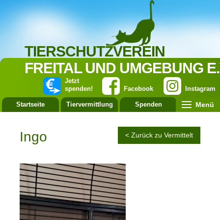
TIERSCHUTZVEREIN
FREITAL UND UMGEBUNG E.
Jetzt
spenden!
Facebook
Instagram
Menü
Startseite
Tiervermittlung
Spenden
Leistung
Ingo
< Zurück zu Vermittelt