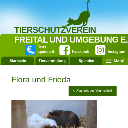
TIERSCHUTZVEREIN
FREITAL UND UMGEBUNG E.
Jetzt
spenden!
Facebook
Instagram
Menü
Startseite
Tiervermittlung
Spenden
Leistung
Flora und Frieda
< Zurück zu Vermittelt