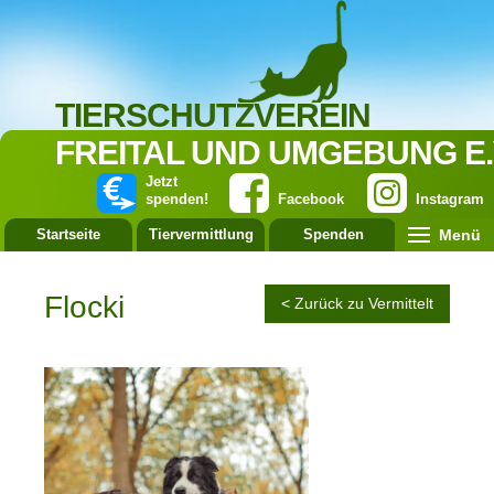
TIERSCHUTZVEREIN
FREITAL UND UMGEBUNG E.
Jetzt
spenden!
Facebook
Instagram
Menü
Startseite
Tiervermittlung
Spenden
Leistung
Flocki
< Zurück zu Vermittelt