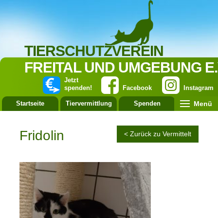
TIERSCHUTZVEREIN
FREITAL UND UMGEBUNG E.
Jetzt
spenden!
Facebook
Instagram
Menü
Startseite
Tiervermittlung
Spenden
Leistung
Fridolin
< Zurück zu Vermittelt