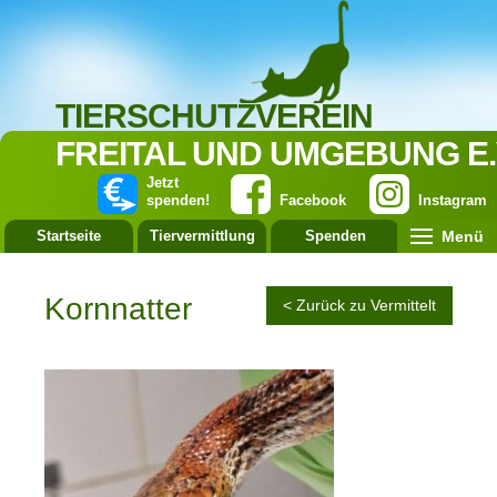
TIERSCHUTZVEREIN
FREITAL UND UMGEBUNG E.
Jetzt
spenden!
Facebook
Instagram
Menü
Startseite
Tiervermittlung
Spenden
Leistung
Kornnatter
< Zurück zu Vermittelt