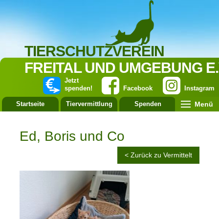
TIERSCHUTZVEREIN
FREITAL UND UMGEBUNG E.
Jetzt
spenden!
Facebook
Instagram
Menü
Startseite
Tiervermittlung
Spenden
Leistung
Ed, Boris und Co
< Zurück zu Vermittelt