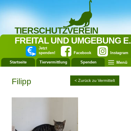
TIERSCHUTZVEREIN
FREITAL UND UMGEBUNG E.
Jetzt
spenden!
Facebook
Instagram
Menü
Startseite
Tiervermittlung
Spenden
Leistung
Filipp
< Zurück zu Vermittelt