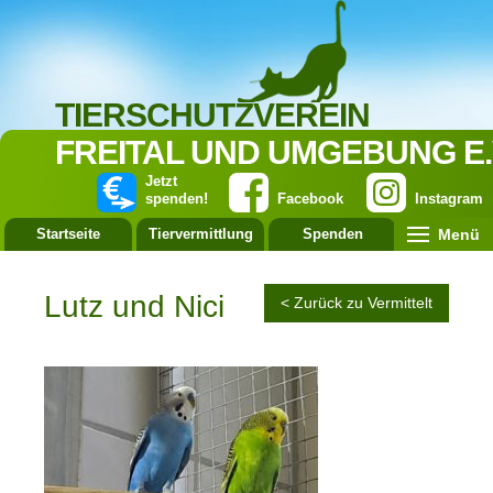
TIERSCHUTZVEREIN
FREITAL UND UMGEBUNG E.
Jetzt
spenden!
Facebook
Instagram
Menü
Startseite
Tiervermittlung
Spenden
Leistung
Lutz und Nici
< Zurück zu Vermittelt