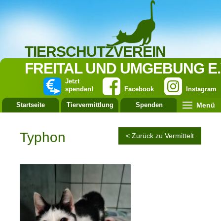
TIERSCHUTZVEREIN
FREITAL UND UMGEBUNG E.
Jetzt
spenden!
Facebook
Instagram
Menü
Startseite
Tiervermittlung
Spenden
Leistung
Typhon
< Zurück zu Vermittelt