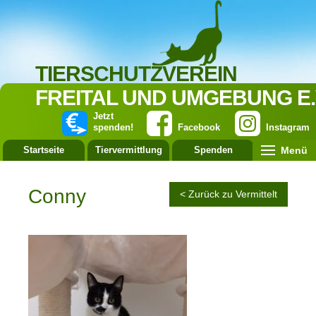
TIERSCHUTZVEREIN
FREITAL UND UMGEBUNG E.
Jetzt
spenden!
Facebook
Instagram
Menü
Startseite
Tiervermittlung
Spenden
Leistung
Conny
< Zurück zu Vermittelt