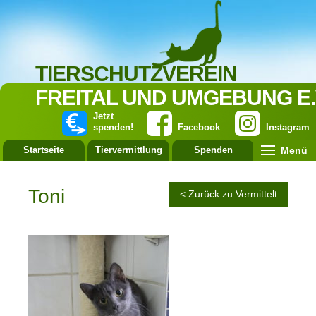
TIERSCHUTZVEREIN
FREITAL UND UMGEBUNG E.
Jetzt
spenden!
Facebook
Instagram
Menü
Startseite
Tiervermittlung
Spenden
Leistung
Toni
< Zurück zu Vermittelt