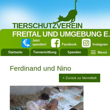
TIERSCHUTZVEREIN
FREITAL UND UMGEBUNG E.
Jetzt
spenden!
Facebook
Instagram
Menü
Startseite
Tiervermittlung
Spenden
Leistung
Ferdinand und Nino
< Zurück zu Vermittelt