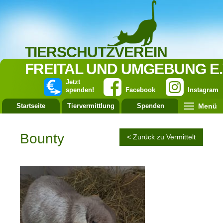
TIERSCHUTZVEREIN
FREITAL UND UMGEBUNG E.
Jetzt
spenden!
Facebook
Instagram
Menü
Startseite
Tiervermittlung
Spenden
Leistung
Bounty
< Zurück zu Vermittelt