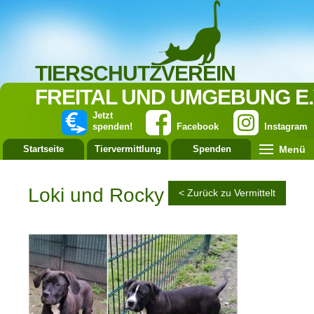
TIERSCHUTZVEREIN
FREITAL UND UMGEBUNG E.
Jetzt
spenden!
Facebook
Instagram
Menü
Startseite
Tiervermittlung
Spenden
Leistung
Loki und Rocky
< Zurück zu Vermittelt