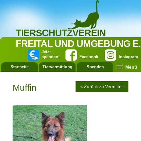
TIERSCHUTZVEREIN
FREITAL UND UMGEBUNG E.
Jetzt
spenden!
Facebook
Instagram
Menü
Startseite
Tiervermittlung
Spenden
Leistung
Muffin
< Zurück zu Vermittelt