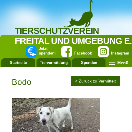
TIERSCHUTZVEREIN
FREITAL UND UMGEBUNG E.
Jetzt
spenden!
Facebook
Instagram
Menü
Startseite
Tiervermittlung
Spenden
Leistung
Bodo
< Zurück zu Vermittelt