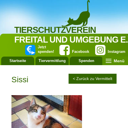
TIERSCHUTZVEREIN
FREITAL UND UMGEBUNG E.
Jetzt
spenden!
Facebook
Instagram
Menü
Startseite
Tiervermittlung
Spenden
Leistung
Sissi
< Zurück zu Vermittelt