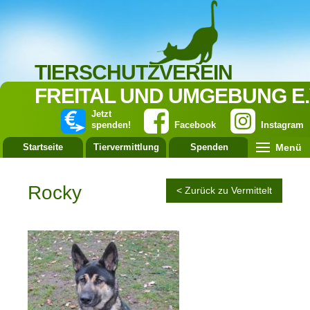
TIERSCHUTZVEREIN
FREITAL UND UMGEBUNG E.
Jetzt
spenden!
Facebook
Instagram
Menü
Startseite
Tiervermittlung
Spenden
Leistung
Rocky
< Zurück zu Vermittelt