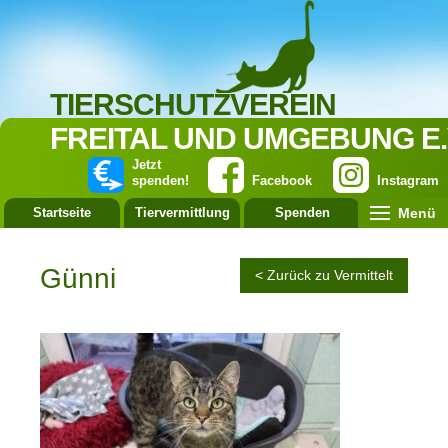
TIERSCHUTZVEREIN
FREITAL UND UMGEBUNG E.
Jetzt
spenden!
Facebook
Instagram
Menü
Startseite
Tiervermittlung
Spenden
Leistung
Günni
< Zurück zu Vermittelt