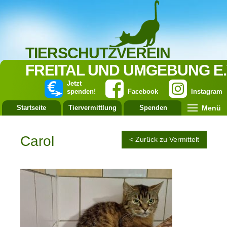
TIERSCHUTZVEREIN
FREITAL UND UMGEBUNG E.
Jetzt
spenden!
Facebook
Instagram
Menü
Startseite
Tiervermittlung
Spenden
Leistung
Carol
< Zurück zu Vermittelt