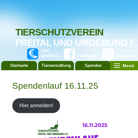
TIERSCHUTZVEREIN
FREITAL UND UMGEBUNG E.
Jetzt
spenden!
Facebook
Instagram
Menü
Startseite
Tiervermittlung
Spenden
Leistung
Spendenlauf 16.11.25
Hier anmelden!