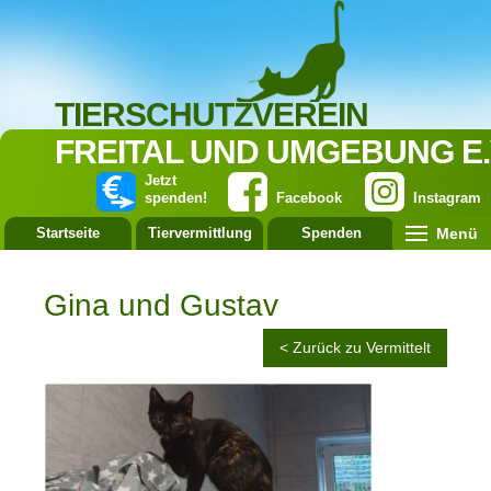
TIERSCHUTZVEREIN
FREITAL UND UMGEBUNG E.
Jetzt
spenden!
Facebook
Instagram
Menü
Startseite
Tiervermittlung
Spenden
Leistung
Gina und Gustav
< Zurück zu Vermittelt