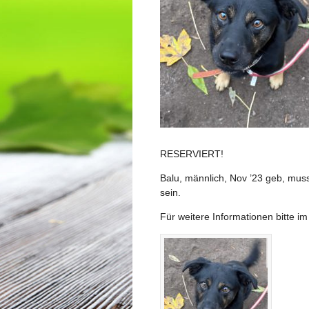
RESERVIERT!
Balu, männlich, Nov ’23 geb, mus
sein.
Für weitere Informationen bitte i