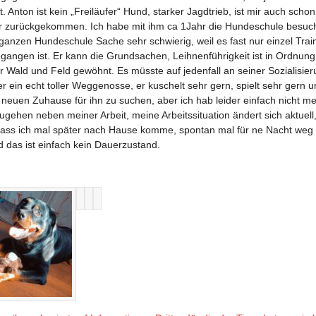
 Anton ist kein „Freiläufer“ Hund, starker Jagdtrieb, ist mir auch scho
 zurückgekommen. Ich habe mit ihm ca 1Jahr die Hundeschule besucht,
anzen Hundeschule Sache sehr schwierig, weil es fast nur einzel Trai
angen ist. Er kann die Grundsachen, Leihnenführigkeit ist in Ordnung. E
ur Wald und Feld gewöhnt. Es müsste auf jedenfall an seiner Sozialisier
er ein echt toller Weggenosse, er kuschelt sehr gern, spielt sehr gern un
neuen Zuhause für ihn zu suchen, aber ich hab leider einfach nicht me
ehen neben meiner Arbeit, meine Arbeitssituation ändert sich aktuell, w
 dass ich mal später nach Hause komme, spontan mal für ne Nacht weg
das ist einfach kein Dauerzustand.