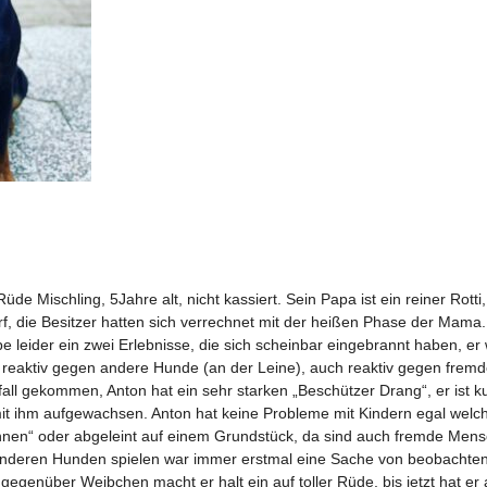
üde Mischling, 5Jahre alt, nicht kassiert. Sein Papa ist ein reiner Rotti
f, die Besitzer hatten sich verrechnet mit der heißen Phase der Mama. 
e leider ein zwei Erlebnisse, die sich scheinbar eingebrannt haben, e
reaktiv gegen andere Hunde (an der Leine), auch reaktiv gegen fremde
fall gekommen, Anton hat ein sehr starken „Beschützer Drang“, er ist 
 ihm aufgewachsen. Anton hat keine Probleme mit Kindern egal welche
nen“ oder abgeleint auf einem Grundstück, da sind auch fremde Mens
it anderen Hunden spielen war immer erstmal eine Sache von beobacht
gegenüber Weibchen macht er halt ein auf toller Rüde, bis jetzt hat er 